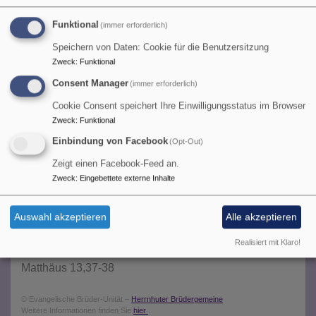
€
Funktional
(immer erforderlich)
Speichern von Daten: Cookie für die Benutzersitzung
Taufe Gemeindemitglieder: frei
Zweck
:
Funktional
Consent Manager
(immer erforderlich)
Cookie Consent speichert Ihre Einwilligungsstatus im Browser
Tageslosung
Zweck
:
Funktional
Einbindung von Facebook
(Opt-Out)
Siehe, was ich früher verkündigt habe, ist gekommen.
Zeigt einen Facebook-Feed an.
So verkündige ich auch Neues; ehe denn es sprosst,
Zweck
:
Eingebettete externe Inhalte
lasse ich's euch hören.
Jesaja 42,9
Auswahl akzeptieren
Alle akzeptieren
Der Menschensohn ist's, der den guten Samen sät.
Realisiert mit Klaro!
Der Acker ist die Welt.
Matthäus 13,37-38
© Evangelische Brüder-Unität –
Herrnhuter Brüdergemeine
Weitere Informationen finden Sie
hier
.