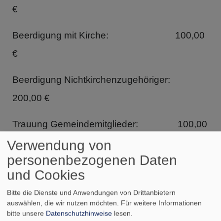
€
Beerdigung mit Kirche: 100,00
€
Beerdigung Nichtkirchenzugehöriger:
200,00 €
Trauung Gemeindemitglieder: 100,00
€
Verwendung von
personenbezogenen Daten
Trauung Nicht-Gemeindemitglieder:
und Cookies
150,00 €
Bitte die Dienste und Anwendungen von Drittanbietern
auswählen, die wir nutzen möchten.
Für weitere Informationen
Taufe Nicht-Gemeindemitglieder: 75,00
bitte unsere
Datenschutzhinweise
lesen.