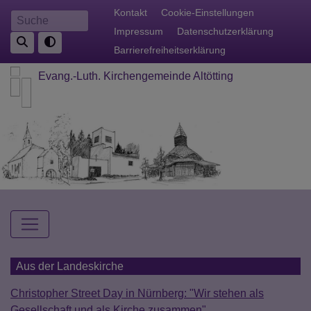
Direkt
Fußbereichsmenü
Kontakt
Cookie-Einstellungen
Suche
zum
Impressum
Datenschutzerklärung
Inhalt
Barrierefreiheitserklärung
Evang.-Luth. Kirchengemeinde Altötting
Hauptnavigation
Aus der Landeskirche
Christopher Street Day in Nürnberg: "Wir stehen als
Gesellschaft und als Kirche zusammen"